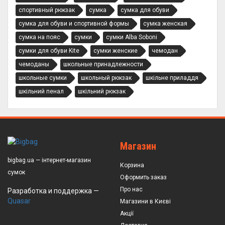
спортивный рюкзак
сумка
сумка для обуви
сумка для обуви и спортивной формы
сумка женская
сумка на пояс
сумки
сумки Alba Soboni
сумки для обуви Kite
сумки женские
чемодан
чемоданы
школьные принадлежности
школьные сумки
школьный рюкзак
шкільне приладдя
шкільний пенал
шкільний рюкзак
Магазин
bigbag.ua — інтернет-магазин
Корзина
сумок
Оформить заказ
Про нас
Разработка и поддержка —
Quasar
Магазини в Києві
Акції