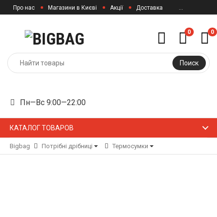
Про нас
Магазини в Києві
Акції
Доставка
...
0
0
Поиск
Пн—Вс 9:00—22:00
КАТАЛОГ ТОВАРОВ
Bigbag
Потрібні дрібниці
Термосумки