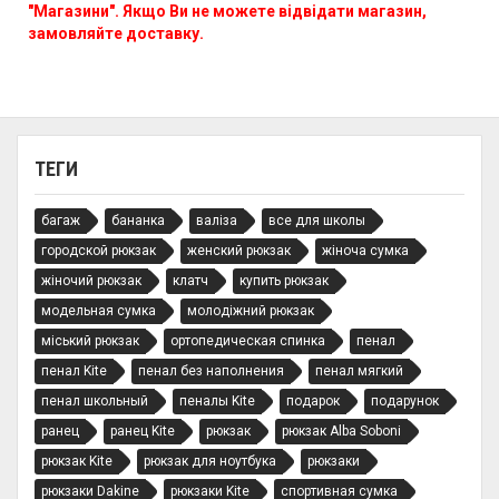
"Магазини". Якщо Ви не можете відвідати магазин,
замовляйте доставку.
ТЕГИ
багаж
бананка
валіза
все для школы
городской рюкзак
женский рюкзак
жіноча сумка
жіночий рюкзак
клатч
купить рюкзак
модельная сумка
молодіжний рюкзак
міський рюкзак
ортопедическая спинка
пенал
пенал Kite
пенал без наполнения
пенал мягкий
пенал школьный
пеналы Kite
подарок
подарунок
ранец
ранец Kite
рюкзак
рюкзак Alba Soboni
рюкзак Kite
рюкзак для ноутбука
рюкзаки
рюкзаки Dakine
рюкзаки Kite
спортивная сумка