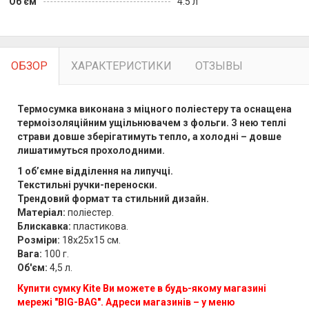
Об'єм
4.5 л
ОБЗОР
ХАРАКТЕРИСТИКИ
ОТЗЫВЫ
Термосумка виконана з міцного поліестеру та оснащена
термоізоляційним ущільнювачем з фольги
. З нею теплі
страви довше зберігатимуть тепло, а холодні – довше
лишатимуться прохолодними.
1 об’ємне відділення на
липучці.
Текстильні ручки-переноски.
Трендовий формат та стильний дизайн.
Матеріал:
поліестер
.
Блискавка:
пластикова
.
Розміри:
18x25x15 см.
Вага:
100 г.
Об'єм:
4,5 л.
Купити сумку Kite Ви можете в будь-якому магазині
мережі "BIG-BAG". Адреси магазинів – у меню