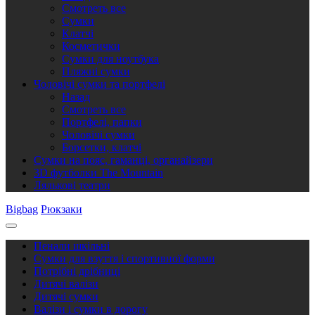
Смотреть все
Сумки
Клатчі
Косметички
Сумки для ноутбука
Пляжні сумки
Чоловічі сумки та портфелі
Назад
Смотреть все
Портфелі, папки
Чоловічі сумки
Борсетки, клатчі
Сумки на пояс, гаманці, органайзери
3D футболки The Mountain
Лялькові театри
Bigbag
Рюкзаки
Пенали шкільні
Сумки для взуття і спортивної форми
Потрібні дрібниці
Дитячі валізи
Дитячі сумки
Валізи і сумки в дорогу