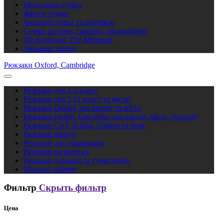
Молодіжні сумки
Жіночі сумки
Чоловічі сумки та портфелі
Сумки на пояс, гаманці, органайзери
3D футболки The Mountain
Лялькові театри
Рюкзаки Oxford, Cambridge
Рюкзаки для 1-3 класу
Рюкзаки для 3-11 класу та міські
Рюкзаки Dakine для школи та міста
Рюкзаки Deuter, One Polar для школи, міста, туризму
Рюкзаки CAT, R-Bag, Carlton та інші.
Рюкзаки жіночі
Рюкзаки для дошкільнят
Рюкзаки на колесах
Рюкзаки дорожні та туристичні
Шкільні набори
Фильтр
Скрыть фильтр
Цена