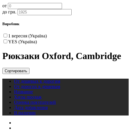
от
до грн.
Виробник
1 вересня (Україна)
YES (Україна)
Рюкзаки Oxford, Cambridge
Сортировать
От дешевых к дорогим
От дорогих к дешевым
Название
Хиты продаж
Оценка покупателей
Дата добавления
В наличии