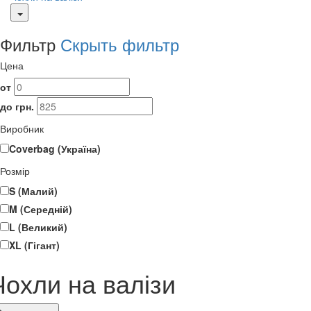
Фильтр
Скрыть фильтр
Цена
от
до грн.
Виробник
Coverbag (Україна)
Розмір
S (Малий)
M (Середній)
L (Великий)
XL (Гігант)
Чохли на валізи