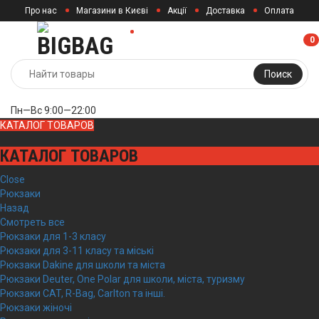
Про нас
Магазини в Києві
Акції
Доставка
Оплата
Контакти
0
0
Поиск
Пн—Вс 9:00—22:00
КАТАЛОГ ТОВАРОВ
КАТАЛОГ ТОВАРОВ
Close
Рюкзаки
Назад
Смотреть все
Рюкзаки для 1-3 класу
Рюкзаки для 3-11 класу та міські
Рюкзаки Dakine для школи та міста
Рюкзаки Deuter, One Polar для школи, міста, туризму
Рюкзаки CAT, R-Bag, Carlton та інші.
Рюкзаки жіночі