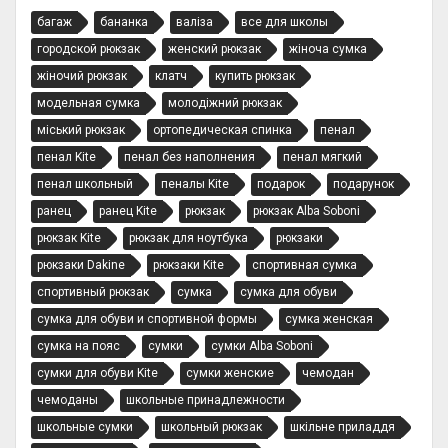
багаж
бананка
валіза
все для школы
городской рюкзак
женский рюкзак
жіноча сумка
жіночий рюкзак
клатч
купить рюкзак
модельная сумка
молодіжний рюкзак
міський рюкзак
ортопедическая спинка
пенал
пенал Kite
пенал без наполнения
пенал мягкий
пенал школьный
пеналы Kite
подарок
подарунок
ранец
ранец Kite
рюкзак
рюкзак Alba Soboni
рюкзак Kite
рюкзак для ноутбука
рюкзаки
рюкзаки Dakine
рюкзаки Kite
спортивная сумка
спортивный рюкзак
сумка
сумка для обуви
сумка для обуви и спортивной формы
сумка женская
сумка на пояс
сумки
сумки Alba Soboni
сумки для обуви Kite
сумки женские
чемодан
чемоданы
школьные принадлежности
школьные сумки
школьный рюкзак
шкільне приладдя