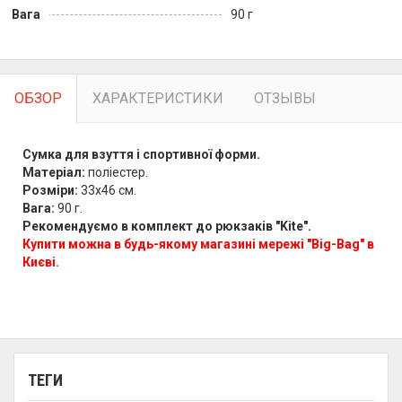
Вага
90 г
ОБЗОР
ХАРАКТЕРИСТИКИ
ОТЗЫВЫ
Сумка
для
взуття
і
спортивної форми
.
Матеріал:
поліестер.
Розміри:
33х46 см.
Вага:
90 г.
Рекомендуємо
в
комплект
до рюкзаків
"
Kite
"
.
Купити можна в будь-якому магазині мережі "Big-Bag" в
Києві.
ТЕГИ