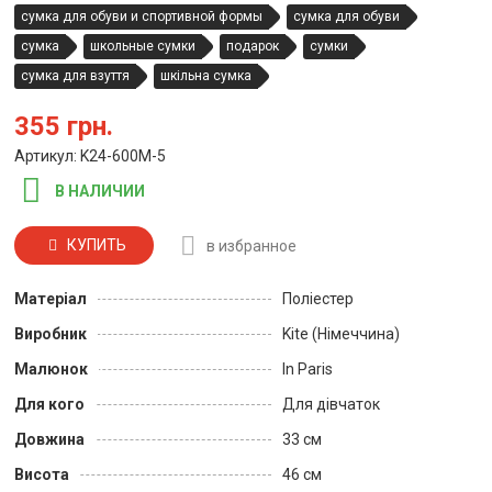
сумка для обуви и спортивной формы
сумка для обуви
сумка
школьные сумки
подарок
сумки
сумка для взуття
шкільна сумка
355 грн.
Артикул: K24-600M-5
В НАЛИЧИИ
КУПИТЬ
в избранное
Матеріал
Поліестер
Виробник
Kite (Німеччина)
Малюнок
In Paris
Для кого
Для дівчаток
Довжина
33 см
Висота
46 см