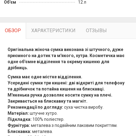
Об'єм
12 л
ОБЗОР
ХАРАКТЕРИСТИКИ
ОТЗЫВЫ
Оригінальна жіноча сумка виконана зі штучного, дуже
приємного на дотик та м'якого, хутра.
Косметичка має
одне об'ємне відділення та окрему кишеню для
дрібниць.
Сумка має одне містке відділення.
Усередині сумки три кишені: дві відкриті для телефону
та дрібничок та потайна кишеня на блискавці.
М'якенька ручка дозволяє носити сумку на плечі.
Закривається на блискавку та магніт.
Рекомендації по догляду:
суха чистка виробу.
Матеріал:
штучне хутро.
Підкладка:
100% поліестер.
Фурнітура:
металева з подвійним лаковим покриттям.
Блискавка:
металева.