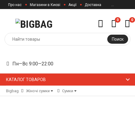
Про нас
Магазини в Києві
Акції
Доставка
...
0
0
Поиск
Пн—Вс 9:00—22:00
КАТАЛОГ ТОВАРОВ
Bigbag
Жіночі сумки
Сумки