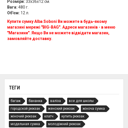
Розміри:
33х36х12 см.
Вага:
480 г.
Об'єм:
12 л.
Купити сумку Alba Soboni Ви можете в будь-якому
магазині мережі "BIG-BAG". Адреси магазинів - в меню
"Магазини". Якщо Ви не можете відвідати магазин,
замовляйте доставку.
ТЕГИ
багаж
бананка
валіза
все для школы
городской рюкзак
женский рюкзак
жіноча сумка
жіночий рюкзак
клатч
купить рюкзак
модельная сумка
молодіжний рюкзак