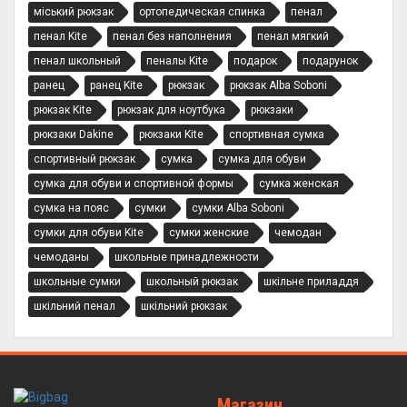
міський рюкзак
ортопедическая спинка
пенал
пенал Kite
пенал без наполнения
пенал мягкий
пенал школьный
пеналы Kite
подарок
подарунок
ранец
ранец Kite
рюкзак
рюкзак Alba Soboni
рюкзак Kite
рюкзак для ноутбука
рюкзаки
рюкзаки Dakine
рюкзаки Kite
спортивная сумка
спортивный рюкзак
сумка
сумка для обуви
сумка для обуви и спортивной формы
сумка женская
сумка на пояс
сумки
сумки Alba Soboni
сумки для обуви Kite
сумки женские
чемодан
чемоданы
школьные принадлежности
школьные сумки
школьный рюкзак
шкільне приладдя
шкільний пенал
шкільний рюкзак
Магазин