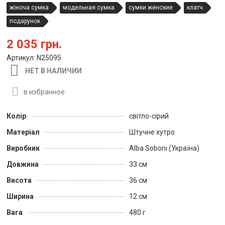
жіноча сумка
модельная сумка
сумки женские
клатч
подарунок
2 035 грн.
Артикул: N25095
НЕТ В НАЛИЧИИ
в избранное
Колір
світло-сірий
Матеріал
Штучне хутро
Виробник
Alba Soboni (Україна)
Довжина
33 см
Висота
36 см
Ширина
12 см
Вага
480 г