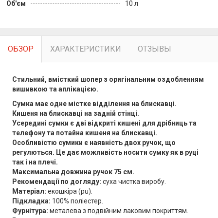
Об'єм
10 л
ОБЗОР
ХАРАКТЕРИСТИКИ
ОТЗЫВЫ
Стильний, вмісткий шопер з оригінальним оздобленням
вишивкою та аплікацією.
Сумка має одне містке відділення на блискавці.
Кишеня на блискавці на задній стінці.
Усередині сумки є дві відкриті кишені для дрібниць та
телефону та потайна кишеня на блискавці.
Особливістю сумики є наявність двох ручок, що
регулються. Це дає можливість носити сумку як в руці
так і на плечі.
Максимальна довжина ручок 75 см.
Рекомендації по догляду:
суха чистка виробу.
Матеріал:
екошкіра (pu).
Підкладка:
100% поліестер.
Фурнітура:
металева з подвійним лаковим покриттям.