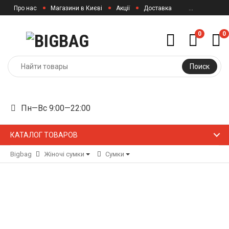
Про нас
Магазини в Києві
Акції
Доставка
...
0
0
Поиск
Пн—Вс 9:00—22:00
КАТАЛОГ ТОВАРОВ
Bigbag
Жіночі сумки
Сумки