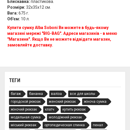
Блискавка:
пластикова.
Розміри:
32х35х12 см.
Вага:
675 г.
Об'єм:
10 л.
Купити сумку Alba Soboni Ви можете в будь-якому
магазині мережі "BIG-BAG". Адреси магазинів - в меню
"Магазини". Якщо Ви не можете відвідати магазин,
замовляйте доставку.
ТЕГИ
багаж
бананка
валіза
все для школы
городской рюкзак
женский рюкзак
жіноча сумка
жіночий рюкзак
клатч
купить рюкзак
модельная сумка
молодіжний рюкзак
міський рюкзак
ортопедическая спинка
пенал