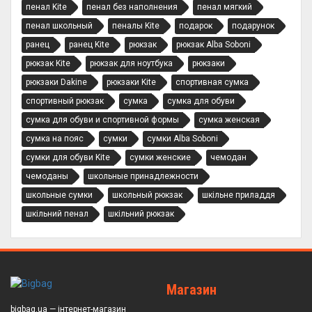
пенал Kite
пенал без наполнения
пенал мягкий
пенал школьный
пеналы Kite
подарок
подарунок
ранец
ранец Kite
рюкзак
рюкзак Alba Soboni
рюкзак Kite
рюкзак для ноутбука
рюкзаки
рюкзаки Dakine
рюкзаки Kite
спортивная сумка
спортивный рюкзак
сумка
сумка для обуви
сумка для обуви и спортивной формы
сумка женская
сумка на пояс
сумки
сумки Alba Soboni
сумки для обуви Kite
сумки женские
чемодан
чемоданы
школьные принадлежности
школьные сумки
школьный рюкзак
шкільне приладдя
шкільний пенал
шкільний рюкзак
Магазин
bigbag.ua — інтернет-магазин