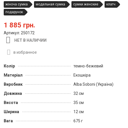
жіноча сумка
модельная сумка
сумки женские
клатч
подарунок
1 885 грн.
Артикул: 250172
НЕТ В НАЛИЧИИ
в избранное
Колір
темно-бежевий
Матеріал
Екошкіра
Виробник
Alba Soboni (Україна)
Довжина
32 см
Висота
35 см
Ширина
12 см
Вага
675 г