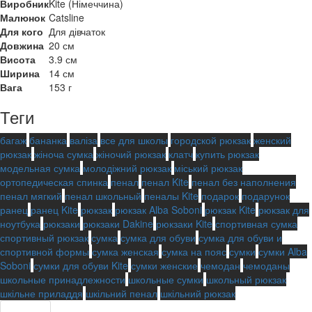
Виробник
Kite (Німеччина)
Малюнок
Catsline
Для кого
Для дівчаток
Довжина
20 см
Висота
3.9 см
Ширина
14 см
Вага
153 г
Теги
багаж
бананка
валіза
все для школы
городской рюкзак
женский
рюкзак
жіноча сумка
жіночий рюкзак
клатч
купить рюкзак
модельная сумка
молодіжний рюкзак
міський рюкзак
ортопедическая спинка
пенал
пенал Kite
пенал без наполнения
пенал мягкий
пенал школьный
пеналы Kite
подарок
подарунок
ранец
ранец Kite
рюкзак
рюкзак Alba Soboni
рюкзак Kite
рюкзак для
ноутбука
рюкзаки
рюкзаки Dakine
рюкзаки Kite
спортивная сумка
спортивный рюкзак
сумка
сумка для обуви
сумка для обуви и
спортивной формы
сумка женская
сумка на пояс
сумки
сумки Alba
Soboni
сумки для обуви Kite
сумки женские
чемодан
чемоданы
школьные принадлежности
школьные сумки
школьный рюкзак
шкільне приладдя
шкільний пенал
шкільний рюкзак