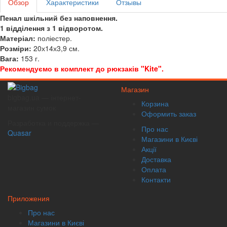
Обзор
Характеристики
Отзывы
Пенал шкільний без наповнення.
1 відділення з 1 відворотом.
Матеріал:
поліестер.
Розміри:
20х14х3,9 см.
Вага:
153 г.
Рекомендуємо в комплект до рюкзаків "Kite".
Магазин
bigbag.ua — інтернет-
Корзина
магазин сумок
Оформить заказ
Разработка и поддержка —
Про нас
Quasar
Магазини в Києві
Акції
Доставка
Оплата
Контакти
Приложения
Про нас
Магазини в Києві