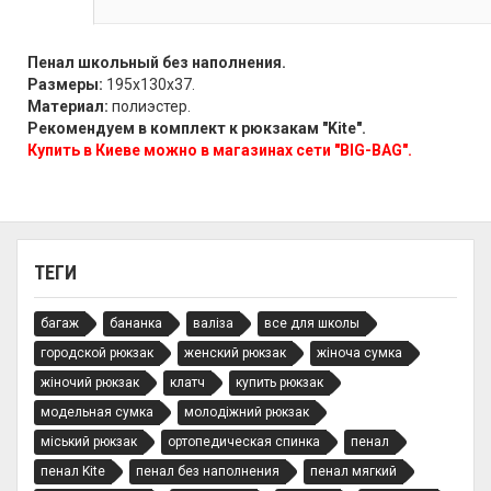
Пенал школьный без наполнения.
Размеры:
195х130х37.
Материал:
полиэстер.
Рекомендуем в комплект к рюкзакам "Kite".
Купить в Киеве можно в магазинах сети "BIG-BAG".
ТЕГИ
багаж
бананка
валіза
все для школы
городской рюкзак
женский рюкзак
жіноча сумка
жіночий рюкзак
клатч
купить рюкзак
модельная сумка
молодіжний рюкзак
міський рюкзак
ортопедическая спинка
пенал
пенал Kite
пенал без наполнения
пенал мягкий