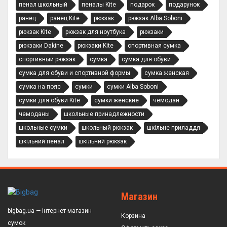
пенал школьный
пеналы Kite
подарок
подарунок
ранец
ранец Kite
рюкзак
рюкзак Alba Soboni
рюкзак Kite
рюкзак для ноутбука
рюкзаки
рюкзаки Dakine
рюкзаки Kite
спортивная сумка
спортивный рюкзак
сумка
сумка для обуви
сумка для обуви и спортивной формы
сумка женская
сумка на пояс
сумки
сумки Alba Soboni
сумки для обуви Kite
сумки женские
чемодан
чемоданы
школьные принадлежности
школьные сумки
школьный рюкзак
шкільне приладдя
шкільний пенал
шкільний рюкзак
Магазин
bigbag.ua — інтернет-магазин
Корзина
сумок